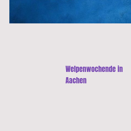
Welpenwochende in
Aachen
Der perfekte
Startschuss für dich
und deinen Welpen