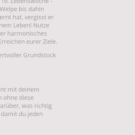
. 16. Lebenswoche -
r Welpe bis dahin
rnt hat, vergisst er
einem Leben! Nutze
uer harmonisches
reichen eurer Ziele.
ertvoller Grundstock
nt mit deinem
n ohne diese
rüber, was richtig
d damit du jeden