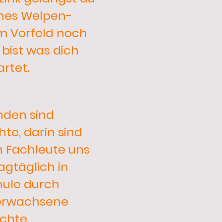
ines Welpen-
im Vorfeld noch
 bist was dich
rtet.
nden sind
hte, darin sind
n Fachleute uns
tagtäglich in
ule durch
erwachsene
echte