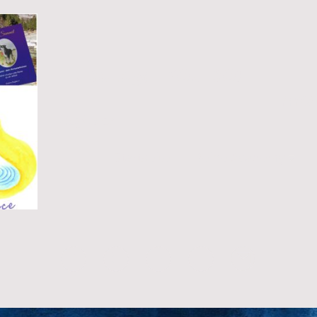
HuDoLogy - YOU DO!
Ac
Zoglauer
Startseite
Deine Academy