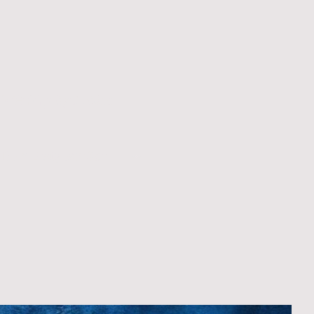
ademy
by Sabine
Dein Erstgespräch