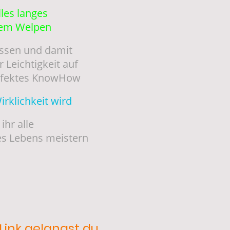
lles langes
nem Welpen
issen und damit
Leichtigkeit auf
erfektes KnowHow
rklichkeit wird
ihr alle
s Lebens meistern
Link gelangst du