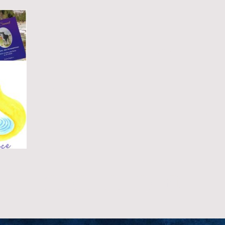
HuDoLogy - YOU DO!
Ac
Zoglauer
Startseite
Deine Academy