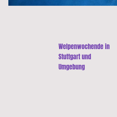
Welpenwochende in
Stuttgart und
Umgebung
Der perfekte
Startschuss für dich
und deinen Welpen