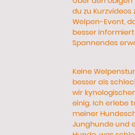
Über den obigen 
du zu Kurzvideos
Welpen-Event, d
besser informiert
Spannendes erwa
Keine Welpenstu
besser als schlec
wir kynologische
einig. Ich erlebe 
meiner Hundesch
Junghunde und 
Hunde, was schl