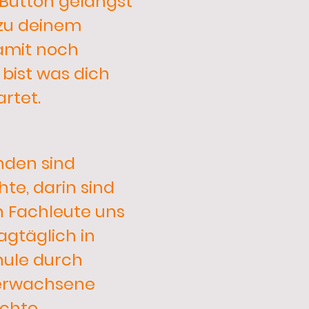
Button gelangst
 zu deinem
amit noch
 bist was dich
rtet.
nden sind
hte, darin sind
n Fachleute uns
tagtäglich in
ule durch
erwachsene
echte