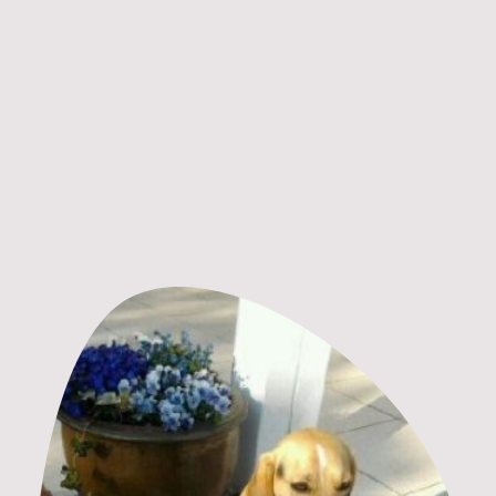
Hunderennen, Erlebniswanderung und vieles
vieles mehr...
Auch die Vorträge werden sehr gut
angenommen, wir freuen uns, wenn du mit
dabei bist!
Wann dürfen wir dich begrüßen?
Herzlichst, deine Sabine