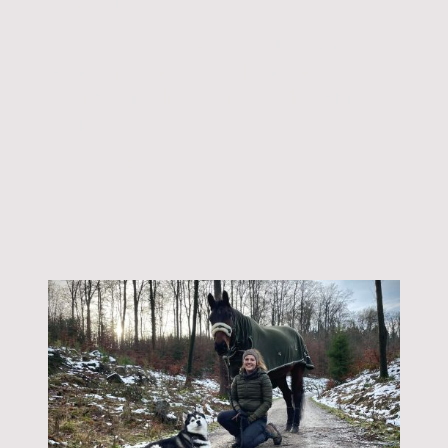
bringen.
Lasst uns gemeinsam Rücksicht
nehmen, den Rest sehen wir
sponatan, wir haben viel Platz und
Raum.
Auf eine wunderschöne und MehrWert-
Zeit,
wir freuen uns auf euch!