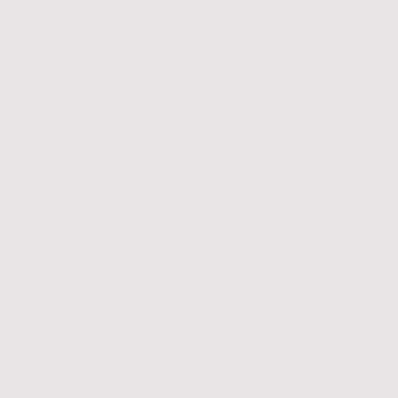
13.30 Uhr bis 14.30 Uhr
Praxis Pferd und Hund
Voraussetzung: dein Hund hat schon
Ruhe gelernt und ist sozialverträglich
zu Hund, Mensch und Pferd
Insbesondere sollte dein Hund schon
an Pferde gewöhnt sein und sich in
seinem Beisein ruhig verhalten
können.
Unser hoher Gast ist an Hund
gewöhnt und grundsätzlich
tiefenentspannt, doch wer weiß.
Das Tierwohl liegt uns am Herzen wie
dir auch Werte in dein Leben zu