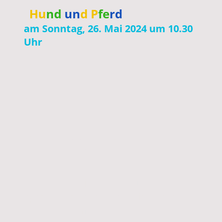
"
Hu
nd
un
d P
fe
rd
"
am Sonntag, 26. Mai 2024 um 10.30
Uhr
Veranstaltungsort ist unser
Hundeplatz:
Westendorfer Straße 29, 49328 Melle
Ablaufplan:
10.30 Uhr bis 12.30 Uhr
Theorie und Praxis Hund
12.30 Uhr bis 13.30 Uhr
Pause, um mit deinem Hund
spazieren zu gehen oder ihn nach
Hause zu bringen