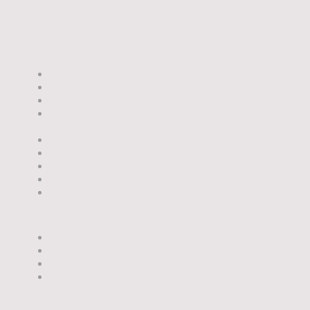
flexible Hundeschule ;o) Je nach Themen und Rassen
und Stand aller Teilnehmer, wir holen dich ab wo du
und dein Hund stehen!
Theorie und Praxis Hund:
Vorstellungsrunde mit deinen Zielsetzungen
Erfahrungswerte
Lernverhalten und Motivation
Unterschied Ausbildung Arbeitshund und
Familienhund
Equipmentkunde
wenn alle Teilnehmer dies wollen: Empathie
Physiologie, Trainingsstand und Kondition
gemeinsame Erlebnismöglichkeiten
praktisches Erarbeiten
Praxis Hund und Pferd:
Kennenlernen und Einschätzen
Bodenarbeit
Impulskontrolle
den Rest werden wir spontan schauen was jeder
so braucht