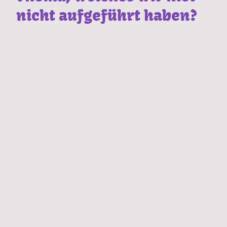
nicht aufgeführt haben?
Coaching und Mentoring
auch für schwierige Hunde
Spreche uns an - fast alles können wir in die
Realität umsetzen. Auch hierbei sind wir
flexibel
und kümmern uns, dir
schnellstmöglich ein entsprechendes
Angebot unterbreiten zu können.
Über das Jahr verteilt bieten wir zudem
immer wieder Sonderaktionen an - sei mit
von der Partie, wenn es heißt:
Fährtenseminar, Stadtrallye, Obediencerallye,