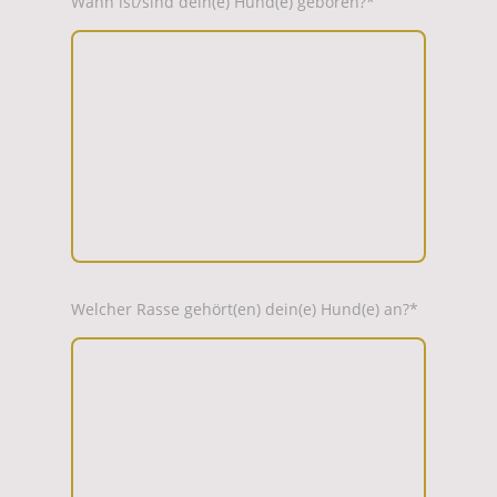
Wann ist/sind dein(e) Hund(e) geboren?
*
Welcher Rasse gehört(en) dein(e) Hund(e) an?
*