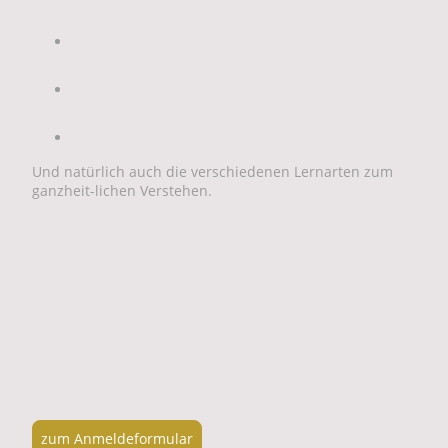
die schlaueste Rasse ist
was das Lernver-halten mit den Rassen
zu tun hat
was in dem Kopf und Körper deines
Hundes vorgeht
und noch viel mehr
Und natürlich auch die verschiedenen Lernarten zum
ganzheit-lichen Verstehen.
Melde dich jetzt gleich an, damit du einen
Grundstock für dich und deinen Hund legst,
um aus ihm deinen besten Freund zu
machen!
zum Anmeldeformular