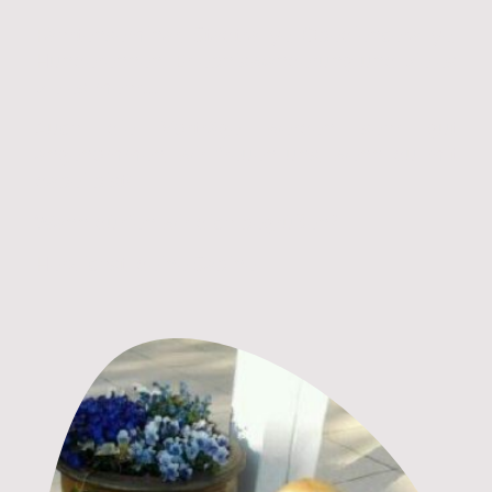
Fährtenseminar, Stadtrallye, Obediencerallye,
Hunderennen, Erlebniswanderung und vieles
vieles mehr...
Auch die Vorträge werden sehr gut
angenommen, wir freuen uns, wenn du mit
dabei bist!
Wann dürfen wir dich begrüßen?
Herzlichst, deine Sabine