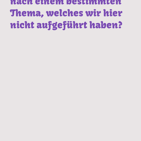
nach einem bestimmten
Thema, welches wir hier
nicht aufgeführt haben?
Coaching und Mentoring
auch für schwierige Hunde
Spreche uns an - fast alles können wir in die
Realität umsetzen. Auch hierbei sind wir
flexibel
und kümmern uns darum, dir
schnellstmöglich ein entsprechendes
Angebot unterbreiten zu können.
Über das Jahr verteilt bieten wir zudem
immer wieder Sonderaktionen an - sei mit
von der Partie, wenn es heißt: