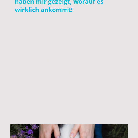
haben mir gezeigt, worauf es
wirklich ankommt!
Doch ist es wirklich so? Was
Hänschen nicht lernt, lernt Hans
nimmermehr?
Mitnichten, Lernverhalten zeigen auch
unsere Senioren.
Hunde sind mehr als nur
Konditionieren und Dressieren - die
Welt des Lernens ist grandios und
virtuos!